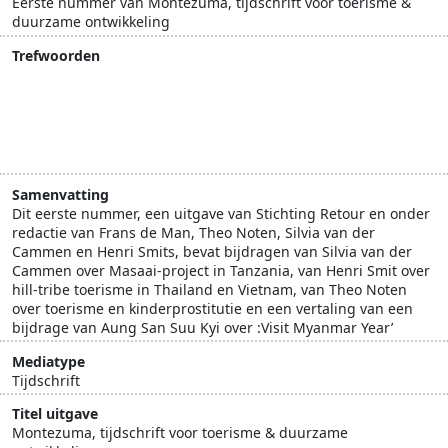
Eerste nummer van Montezuma, tijdschrift voor toerisme &
duurzame ontwikkeling
Trefwoorden
Azië
Derde wereld
kindersekstoerisme
ontwikkelingslanden
ontwikkelingssamenwerking
Tanzania
Samenvatting
Dit eerste nummer, een uitgave van Stichting Retour en onder
redactie van Frans de Man, Theo Noten, Silvia van der
Cammen en Henri Smits, bevat bijdragen van Silvia van der
Cammen over Masaai-project in Tanzania, van Henri Smit over
hill-tribe toerisme in Thailand en Vietnam, van Theo Noten
over toerisme en kinderprostitutie en een vertaling van een
bijdrage van Aung San Suu Kyi over :Visit Myanmar Year’
Mediatype
Tijdschrift
Titel uitgave
Montezuma, tijdschrift voor toerisme & duurzame