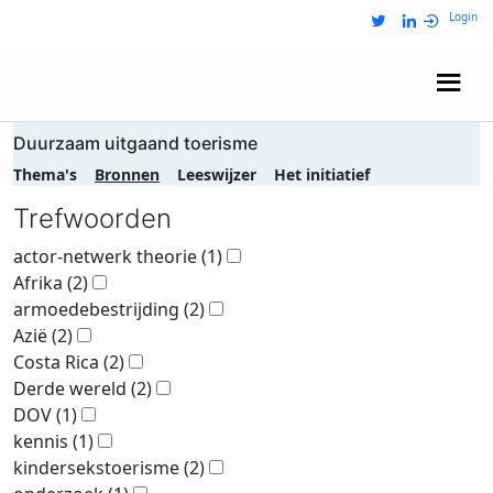
Login
Wij zijn NRIT
Duurzaam uitgaand toerisme
Thema's
Bronnen
Leeswijzer
Het initiatief
Trefwoorden
actor-netwerk theorie
(1)
Afrika
(2)
armoedebestrijding
(2)
Azië
(2)
Costa Rica
(2)
Derde wereld
(2)
DOV
(1)
kennis
(1)
kindersekstoerisme
(2)