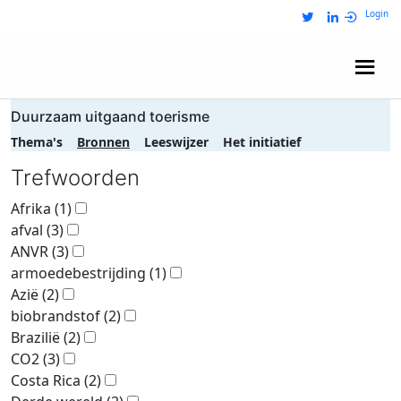
Login
Wij zijn NRIT
Duurzaam uitgaand toerisme
Thema's
Bronnen
Leeswijzer
Het initiatief
Trefwoorden
Afrika
(1)
afval
(3)
ANVR
(3)
armoedebestrijding
(1)
Azië
(2)
biobrandstof
(2)
Brazilië
(2)
CO2
(3)
Costa Rica
(2)