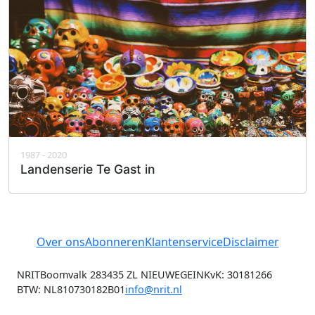
1987 - 2020
Landenserie Te Gast in
Over ons
Abonneren
Klantenservice
Disclaimer
NRIT
Boomvalk 28
3435 ZL NIEUWEGEIN
KvK: 30181266
BTW: NL810730182B01
info@nrit.nl