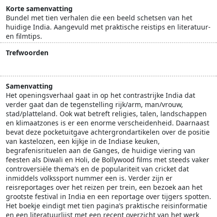
Korte samenvatting
Bundel met tien verhalen die een beeld schetsen van het
huidige India. Aangevuld met praktische reistips en literatuur-
en filmtips.
Trefwoorden
Azië
voorlichting
wildlife
Samenvatting
Het openingsverhaal gaat in op het contrastrijke India dat
verder gaat dan de tegenstelling rijk/arm, man/vrouw,
stad/platteland. Ook wat betreft religies, talen, landschappen
en klimaatzones is er een enorme verscheidenheid. Daarnaast
bevat deze pocketuitgave achtergrondartikelen over de positie
van kastelozen, een kijkje in de Indiase keuken,
begrafenisrituelen aan de Ganges, de huidige viering van
feesten als Diwali en Holi, de Bollywood films met steeds vaker
controversiële thema’s en de populariteit van cricket dat
inmiddels volkssport nummer een is. Verder zijn er
reisreportages over het reizen per trein, een bezoek aan het
grootste festival in India en een reportage over tijgers spotten.
Het boekje eindigt met tien pagina’s praktische reisinformatie
en een literatuurlijst met een recent overzicht van het werk