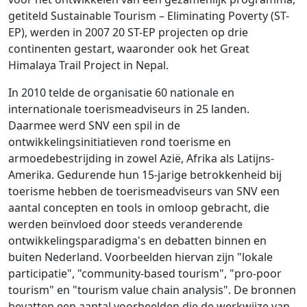
getiteld Sustainable Tourism – Eliminating Poverty (ST-
EP), werden in 2007 20 ST-EP projecten op drie
continenten gestart, waaronder ook het Great
Himalaya Trail Project in Nepal.
In 2010 telde de organisatie 60 nationale en
internationale toerismeadviseurs in 25 landen.
Daarmee werd SNV een spil in de
ontwikkelingsinitiatieven rond toerisme en
armoedebestrijding in zowel Azië, Afrika als Latijns-
Amerika. Gedurende hun 15-jarige betrokkenheid bij
toerisme hebben de toerismeadviseurs van SNV een
aantal concepten en tools in omloop gebracht, die
werden beïnvloed door steeds veranderende
ontwikkelingsparadigma's en debatten binnen en
buiten Nederland. Voorbeelden hiervan zijn "lokale
participatie", "community-based tourism", "pro-poor
tourism" en "tourism value chain analysis". De bronnen
bevatten een aantal voorbeelden die de werkwijze van