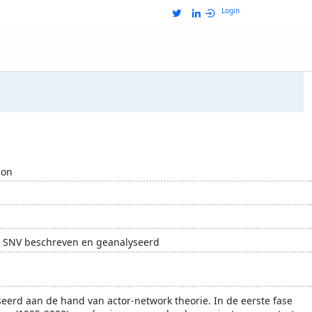
Login
ion
an SNV beschreven en geanalyseerd
ngssamenwerking
proefschrift
SNV
wetenschap
seerd aan de hand van actor-network theorie. In de eerste fase