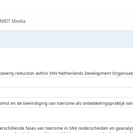
 NRIT Media
or poverty reduction within SNV Netherlands Development Organisat
pkomst en de beëindiging van toerisme als ontwikkelingspraktijk v
oedebestrijding
kennis
Nepal
onderzoek
ontwikkeli
 verschillende fases van toerisme in SNV onderscheiden en geanaly