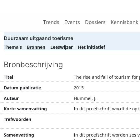
Wij zijn NRIT
Trends
Events
Dossiers
Kennisbank
Duurzaam uitgaand toerisme
Thema's
Bronnen
Leeswijzer
Het initiatief
Bronbeschrijving
Titel
The rise and fall of tourism f
Datum publicatie
2015
Auteur
Hummel, J.
Korte samenvatting
In dit proefschrift wordt de o
Trefwoorden
actor-netwerk theorie
arm
Samenvatting
In dit proefschrift worden zes