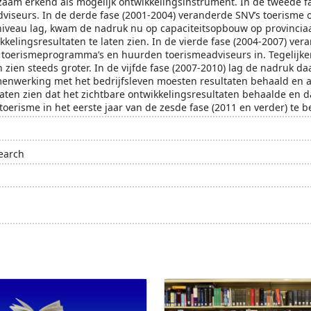
zaam erkend als mogelijk ontwikkelingsinstrument. In de tweede f
dviseurs. In de derde fase (2001-2004) veranderde SNV’s toerisme 
niveau lag, kwam de nadruk nu op capaciteitsopbouw op provinciaal
kkelingsresultaten te laten zien. In de vierde fase (2004-2007) vera
n toerismeprogramma’s en huurden toerismeadviseurs in. Tegelijke
en zien steeds groter. In de vijfde fase (2007-2010) lag de nadruk
amenwerking met het bedrijfsleven moesten resultaten behaald en
ten zien dat het zichtbare ontwikkelingsresultaten behaalde en da
oerisme in het eerste jaar van de zesde fase (2011 en verder) te b
earch