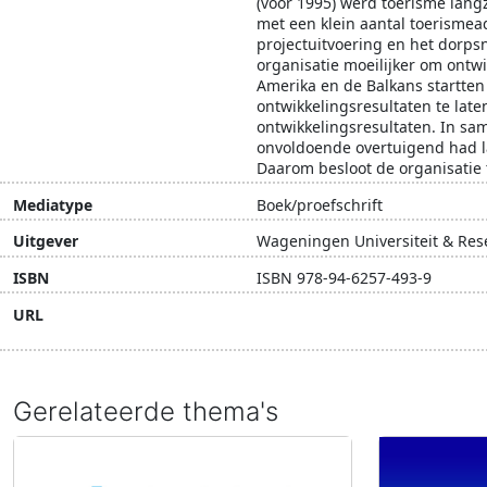
(voor 1995) werd toerisme lang
met een klein aantal toerismea
projectuitvoering en het dorps
organisatie moeilijker om ontwi
Amerika en de Balkans startte
ontwikkelingsresultaten te lat
ontwikkelingsresultaten. In s
onvoldoende overtuigend had la
Daarom besloot de organisatie t
Mediatype
Boek/proefschrift
Uitgever
Wageningen Universiteit & Res
ISBN
ISBN 978-94-6257-493-9
URL
Bezoek
Gerelateerde thema's