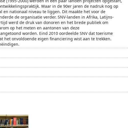
ase (1995-2000) werden in een paar landen projecten opgestart,
ontwikkelingspraktijk. Waar in de 90er jaren de nadruk nog op
 en nationaal niveau te liggen. Dit maakte het voor de
nderde de organisatie verder. SNV-landen in Afrika, Latijns-
rtijd werd de druk van donoren en het brede publiek om
 daarom op het meten en aantonen van deze
 aangetoond worden. Eind 2010 oordeelde SNV dat toerisme
t het onvoldoende eigen financiering wist aan te trekken.
eëindigen.