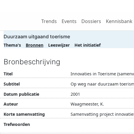
Wij zijn NRIT
Trends
Events
Dossiers
Kennisbank
Duurzaam uitgaand toerisme
Thema's
Bronnen
Leeswijzer
Het initiatief
Bronbeschrijving
Titel
Innovaties in Toerisme (samenv
Subtitel
Op weg naar duurzaam toeris
Datum publicatie
2001
Auteur
Waagmeester, K.
Korte samenvatting
Samenvatting project innovati
Trefwoorden
duurzame ontwikkeling
in