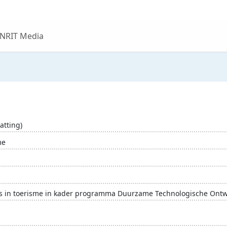
 NRIT Media
atting)
me
es in toerisme in kader programma Duurzame Technologische Ontw
novatie
kennis
onderzoek
toeristisch beleid
wetensch