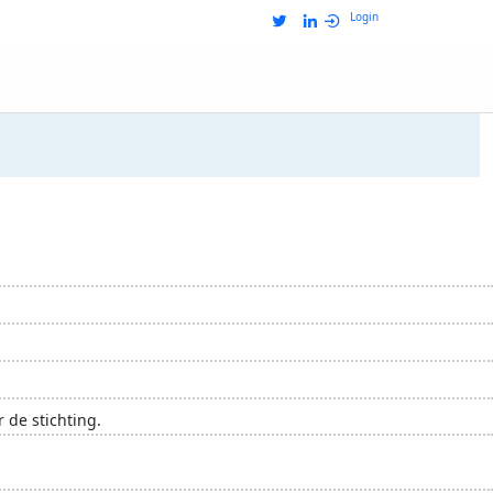
Login
 de stichting.
re Foundation
vakantiebestemmingen