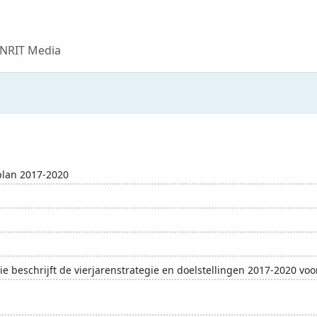
 NRIT Media
plan 2017-2020
e beschrijft de vierjarenstrategie en doelstellingen 2017-2020 voor
id
lokale bevolking
milieu
natuurbescherming
TUI Ca