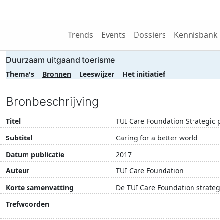
Wij zijn NRIT
Trends
Events
Dossiers
Kennisbank
Duurzaam uitgaand toerisme
Thema's
Bronnen
Leeswijzer
Het initiatief
Bronbeschrijving
Titel
TUI Care Foundation Strategic 
Subtitel
Caring for a better world
Datum publicatie
2017
Auteur
TUI Care Foundation
Korte samenvatting
De TUI Care Foundation strategi
Trefwoorden
dierenwelzijn
duurzaamhe