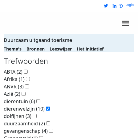
Login
Wij zijn NRIT
Duurzaam uitgaand toerisme
Thema's
Bronnen
Leeswijzer
Het initiatief
Trefwoorden
ABTA
(2)
Afrika
(1)
ANVR
(3)
Azië
(2)
dierentuin
(6)
dierenwelzijn
(10)
dolfijnen
(3)
duurzaamheid
(2)
gevangenschap
(4)