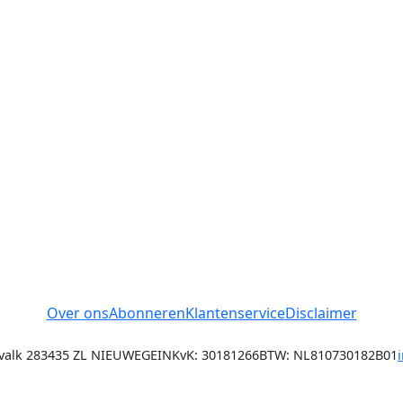
Over ons
Abonneren
Klantenservice
Disclaimer
alk 28
3435 ZL NIEUWEGEIN
KvK: 30181266
BTW: NL810730182B01