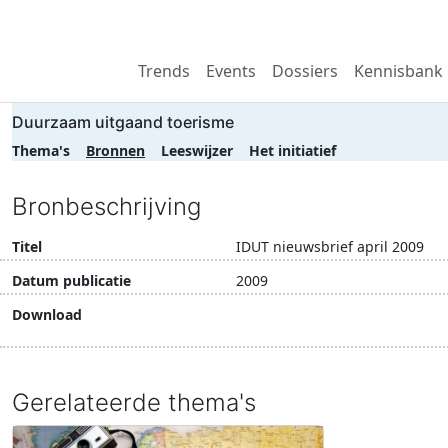
Wij zijn NRIT
Trends
Events
Dossiers
Kennisbank
Duurzaam uitgaand toerisme
Thema's
Bronnen
Leeswijzer
Het initiatief
Bronbeschrijving
Titel
IDUT nieuwsbrief april 2009
Datum publicatie
2009
Download
Download document
Gerelateerde thema's