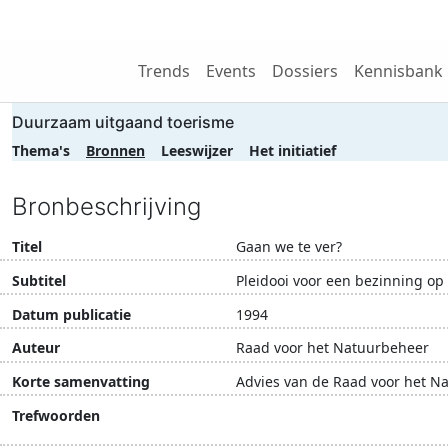
Wij zijn NRIT
Trends
Events
Dossiers
Kennisbank
Duurzaam uitgaand toerisme
Thema's
Bronnen
Leeswijzer
Het initiatief
Bronbeschrijving
Titel
Gaan we te ver?
Subtitel
Pleidooi voor een bezinning op 
Datum publicatie
1994
Auteur
Raad voor het Natuurbeheer
Korte samenvatting
Advies van de Raad voor het Na
Trefwoorden
ecotoerisme
klimaat
lu