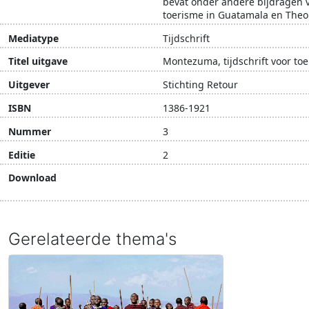
bevat onder andere bijdragen 
toerisme in Guatamala en Theo
Mediatype
Tijdschrift
Titel uitgave
Montezuma, tijdschrift voor t
Uitgever
Stichting Retour
ISBN
1386-1921
Nummer
3
Editie
2
Download
Download document
Gerelateerde thema's