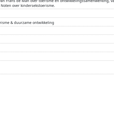
van Frans de Man over toerisme en ontwikkelingssamenwerking, v
 Noten over kindersekstoerisme.
oerisme & duurzame ontwikkeling