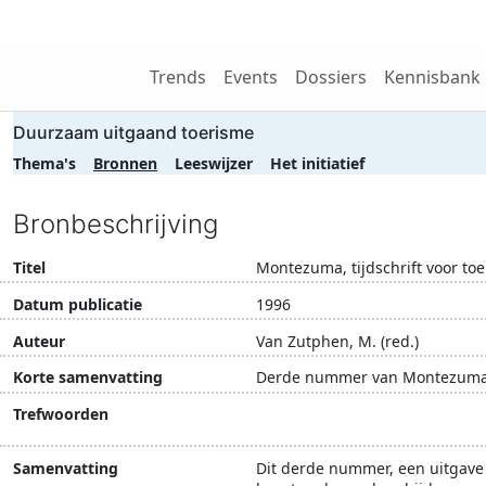
Wij zijn NRIT
Trends
Events
Dossiers
Kennisbank
Duurzaam uitgaand toerisme
Thema's
Bronnen
Leeswijzer
Het initiatief
Bronbeschrijving
Titel
Montezuma, tijdschrift voor t
Datum publicatie
1996
Auteur
Van Zutphen, M. (red.)
Korte samenvatting
Derde nummer van Montezuma, t
Trefwoorden
ecotoerisme
kinderseksto
Samenvatting
Dit derde nummer, een uitgave 