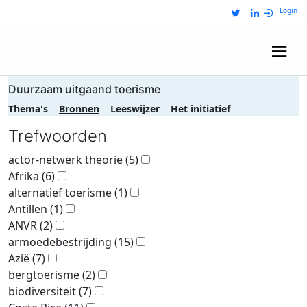
Login
Wij zijn NRIT
Duurzaam uitgaand toerisme
Thema's
Bronnen
Leeswijzer
Het initiatief
Trefwoorden
actor-netwerk theorie
(5)
Afrika
(6)
alternatief toerisme
(1)
Antillen
(1)
ANVR
(2)
armoedebestrijding
(15)
Azië
(7)
bergtoerisme
(2)
biodiversiteit
(7)