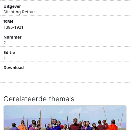
Uitgever
Stichting Retour
ISBN
1386-1921
Nummer
2
Editie
1
Download
Download document
Gerelateerde thema's