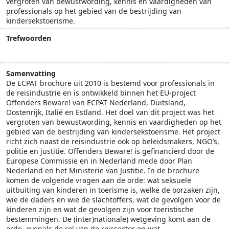
vergroten van bewustwording, kennis en vaardigheden van
professionals op het gebied van de bestrijding van
kindersekstoerisme.
Trefwoorden
ECPAT
kindersekstoerisme
Offenders
voorlichting
Samenvatting
De ECPAT brochure uit 2010 is bestemd voor professionals in
de reisindustrie en is ontwikkeld binnen het EU-project
Offenders Beware! van ECPAT Nederland, Duitsland,
Oostenrijk, Italië en Estland. Het doel van dit project was het
vergroten van bewustwording, kennis en vaardigheden op het
gebied van de bestrijding van kindersekstoerisme. Het project
richt zich naast de reisindustrie ook op beleidsmakers, NGO’s,
politie en justitie. Offenders Beware! is gefinancierd door de
Europese Commissie en in Nederland mede door Plan
Nederland en het Ministerie van Justitie. In de brochure
komen de volgende vragen aan de orde: wat seksuele
uitbuiting van kinderen in toerisme is, welke de oorzaken zijn,
wie de daders en wie de slachtoffers, wat de gevolgen voor de
kinderen zijn en wat de gevolgen zijn voor toeristische
bestemmingen. De (inter)nationale) wetgeving komt aan de
orde, evenals de rol van de reissector en wat