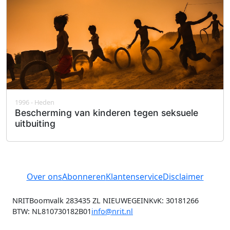
1996 - Heden
Bescherming van kinderen tegen seksuele
uitbuiting
Over ons
Abonneren
Klantenservice
Disclaimer
NRIT
Boomvalk 28
3435 ZL NIEUWEGEIN
KvK: 30181266
BTW: NL810730182B01
info@nrit.nl