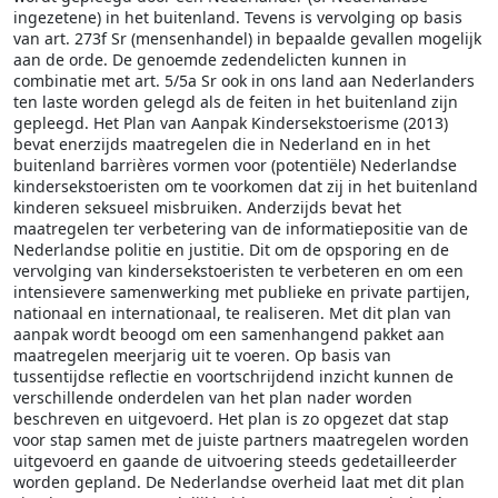
ingezetene) in het buitenland. Tevens is vervolging op basis
van art. 273f Sr (mensenhandel) in bepaalde gevallen mogelijk
aan de orde. De genoemde zedendelicten kunnen in
combinatie met art. 5/5a Sr ook in ons land aan Nederlanders
ten laste worden gelegd als de feiten in het buitenland zijn
gepleegd. Het Plan van Aanpak Kindersekstoerisme (2013)
bevat enerzijds maatregelen die in Nederland en in het
buitenland barrières vormen voor (potentiële) Nederlandse
kindersekstoeristen om te voorkomen dat zij in het buitenland
kinderen seksueel misbruiken. Anderzijds bevat het
maatregelen ter verbetering van de informatiepositie van de
Nederlandse politie en justitie. Dit om de opsporing en de
vervolging van kindersekstoeristen te verbeteren en om een
intensievere samenwerking met publieke en private partijen,
nationaal en internationaal, te realiseren. Met dit plan van
aanpak wordt beoogd om een samenhangend pakket aan
maatregelen meerjarig uit te voeren. Op basis van
tussentijdse reflectie en voortschrijdend inzicht kunnen de
verschillende onderdelen van het plan nader worden
beschreven en uitgevoerd. Het plan is zo opgezet dat stap
voor stap samen met de juiste partners maatregelen worden
uitgevoerd en gaande de uitvoering steeds gedetailleerder
worden gepland. De Nederlandse overheid laat met dit plan