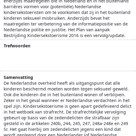
enerzijds maatregelen die in Nederland en in het buitenland
barrières vormen voor (potentiële) Nederlandse
kindersekstoeristen om te voorkomen dat zij in het buitenland
kinderen seksueel misbruiken. Anderzijds bevat het
maatregelen ter verbetering van de informatiepositie van de
Nederlandse politie en justitie. Het Plan van aanpak
Bestrijding Kindersekstoerisme 2016 is een vervolg/update.
Trefwoorden
internationale samenwerking
justitie
kindersekstoerisme
politie
Samenvatting
De Nederlandse overheid heeft als uitgangspunt dat alle
kinderen beschermd moeten worden tegen seksueel geweld.
Ook die kinderen die in het buitenland wonen of verblijven.
Zeker in het geval wanneer er Nederlandse verdachten in het
spel zijn. Kindersekstoerisme is geen apart gedefinieerd delict
in het wetboek van strafrecht. De strafrechtelijke vervolging
gebeurt op basis van de zedendelicten die strafbaar zijn
gesteld in de artikelen 240b, 244, 245, 247, 248a-248e en 249
Sr. Het gaat hierbij om zedendelicten jegens een kind dat
wordt gepleegd door een Nederlander (of Nederlandse