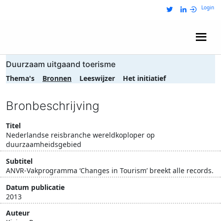
Login
Wij zijn NRIT
Duurzaam uitgaand toerisme
Thema's
Bronnen
Leeswijzer
Het initiatief
Bronbeschrijving
Titel
Nederlandse reisbranche wereldkoploper op
duurzaamheidsgebied
Subtitel
ANVR-Vakprogramma ‘Changes in Tourism’ breekt alle records.
Datum publicatie
2013
Auteur