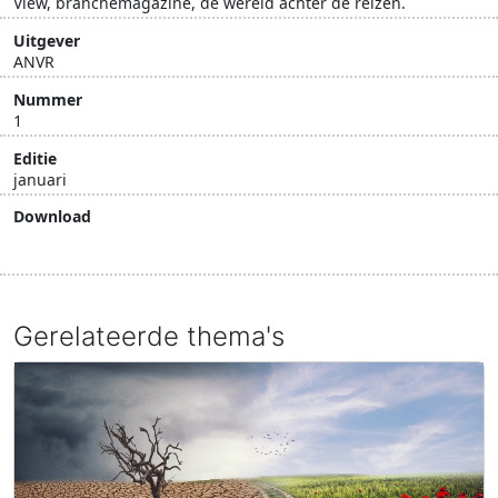
View, branchemagazine, de wereld achter de reizen.
Uitgever
ANVR
Nummer
1
Editie
januari
Download
Download document
Gerelateerde thema's