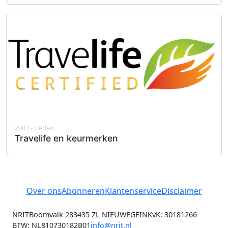
2007 - Heden
Travelife en keurmerken
Over ons
Abonneren
Klantenservice
Disclaimer
NRIT
Boomvalk 28
3435 ZL NIEUWEGEIN
KvK: 30181266
BTW: NL810730182B01
info@nrit.nl