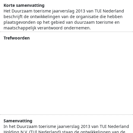
Korte samenvatting
Het Duurzaam toerisme jaarverslag 2013 van TUI Nederland
beschrijft de ontwikkelingen van de organisatie die hebben
plaatsgevonden op het gebied van duurzaam toerisme en
maatschappelijk verantwoord ondernemen.
Trefwoorden
afval
ANVR
biobrandstof
Brazilië
CO2
duurzaam vermaak
duurzame bestemmingen
energie
ETS
groene accommodaties
ketenverantwoordelijkheid
klimaatcompensatie
luchtvaart
maatschappelijk betrokken ondernemen
mobiliteit
Raad van Kinderen
TUI Nederland
water
Samenvatting
In het Duurzaam toerisme jaarverslag 2013 van TUI Nederland
Holding N.V. (TUI Nederland) staan de ontwikkelingen van de