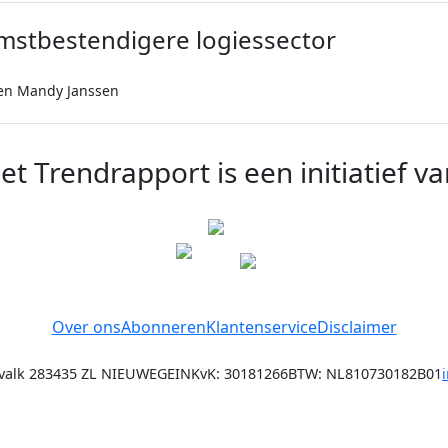
mstbestendigere logiessector
en Mandy Janssen
et Trendrapport is een initiatief va
Over ons
Abonneren
Klantenservice
Disclaimer
alk 28
3435 ZL NIEUWEGEIN
KvK: 30181266
BTW: NL810730182B01