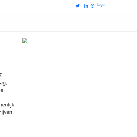
Login
Z
ag,
ee
enlijk
rijven