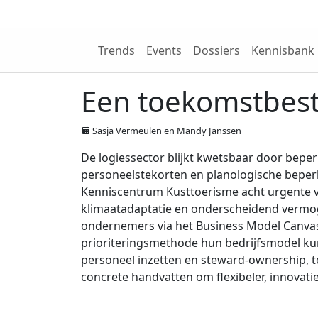
Wij zijn NRIT
Trends
Events
Dossiers
Kennisbank
Een toekomstbest
Sasja Vermeulen en Mandy Janssen
De logiessector blijkt kwetsbaar door beperk
personeelstekorten en planologische bepe
Kenniscentrum Kusttoerisme acht urgente vr
klimaatadaptatie en onderscheidend vermo
ondernemers via het Business Model Canvas
prioriteringsmethode hun bedrijfsmodel kun
personeel inzetten en steward-ownership, t
concrete handvatten om flexibeler, innovati