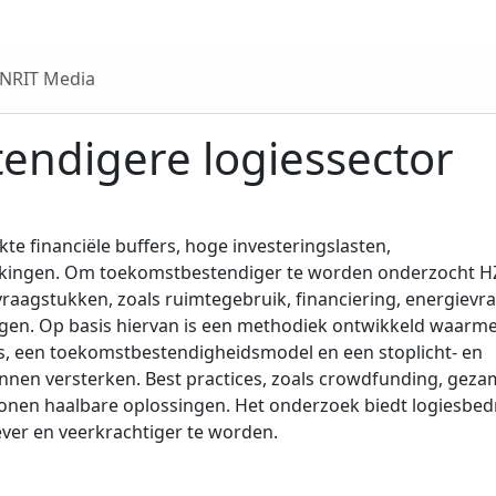
 NRIT Media
endigere logiessector
te financiële buffers, hoge investeringslasten,
rkingen. Om toekomstbestendiger te worden onderzocht H
aagstukken, zoals ruimtegebruik, financiering, energievra
gen. Op basis hiervan is een methodiek ontwikkeld waarm
, een toekomstbestendigheidsmodel en een stoplicht- en
nen versterken. Best practices, zoals crowdfunding, gezam
onen haalbare oplossingen. Het onderzoek biedt logiesbed
ever en veerkrachtiger te worden.