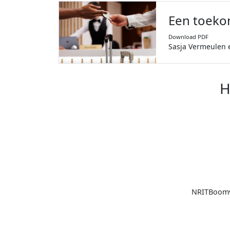
Een toeko
Download PDF
Sasja Vermeulen 
H
NRIT
Boomv