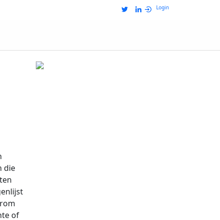
Login
n
 die
ten
enlijst
aarom
te of