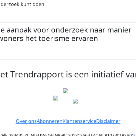
nderzoek kunt doen.
e aanpak voor onderzoek naar manier
woners het toerisme ervaren
et Trendrapport is een initiatief va
Over ons
Abonneren
Klantenservice
Disclaimer
alk 28
3435 ZL NIEUWEGEIN
KvK: 30181266
BTW: NL810730182B01