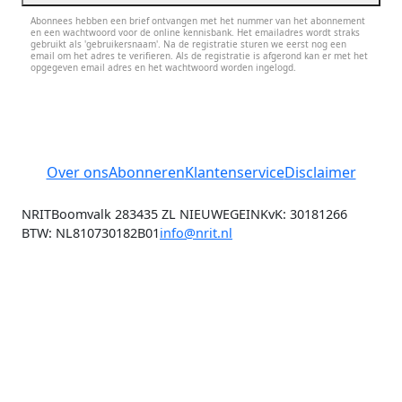
Abonnees hebben een brief ontvangen met het nummer van het abonnement
en een wachtwoord voor de online kennisbank. Het emailadres wordt straks
gebruikt als 'gebruikersnaam'. Na de registratie sturen we eerst nog een
email om het adres te verifieren. Als de registratie is afgerond kan er met het
opgegeven email adres en het wachtwoord worden ingelogd.
Over ons
Abonneren
Klantenservice
Disclaimer
NRIT
Boomvalk 28
3435 ZL NIEUWEGEIN
KvK: 30181266
BTW: NL810730182B01
info@nrit.nl