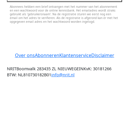
Abonnees hebben een brief ontvangen met het nummer van het abonnement
en een wachtwoord voor de online kennisbank. Het emailadres wordt straks
gebruikt als 'gebruikersnaam'. Na de registratie sturen we eerst nog een
email om het adres te verifieren. Als de registratie is afgerond kan er met het
opgegeven email adres en het wachtwoord worden ingelogd.
Over ons
Abonneren
Klantenservice
Disclaimer
NRIT
Boomvalk 28
3435 ZL NIEUWEGEIN
KvK: 30181266
BTW: NL810730182B01
info@nrit.nl