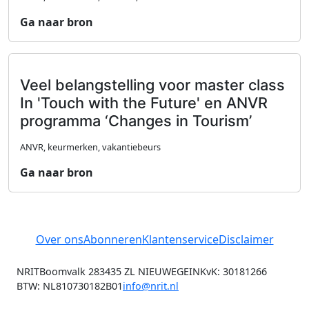
Ga naar bron
Veel belangstelling voor master class
In 'Touch with the Future' en ANVR
programma ‘Changes in Tourism’
ANVR, keurmerken, vakantiebeurs
Ga naar bron
Over ons
Abonneren
Klantenservice
Disclaimer
NRIT
Boomvalk 28
3435 ZL NIEUWEGEIN
KvK: 30181266
BTW: NL810730182B01
info@nrit.nl