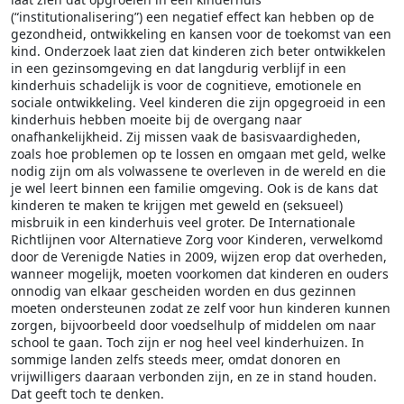
(“institutionalisering”) een negatief effect kan hebben op de
gezondheid, ontwikkeling en kansen voor de toekomst van een
kind. Onderzoek laat zien dat kinderen zich beter ontwikkelen
in een gezinsomgeving en dat langdurig verblijf in een
kinderhuis schadelijk is voor de cognitieve, emotionele en
sociale ontwikkeling. Veel kinderen die zijn opgegroeid in een
kinderhuis hebben moeite bij de overgang naar
onafhankelijkheid. Zij missen vaak de basisvaardigheden,
zoals hoe problemen op te lossen en omgaan met geld, welke
nodig zijn om als volwassene te overleven in de wereld en die
je wel leert binnen een familie omgeving. Ook is de kans dat
kinderen te maken te krijgen met geweld en (seksueel)
misbruik in een kinderhuis veel groter. De Internationale
Richtlijnen voor Alternatieve Zorg voor Kinderen, verwelkomd
door de Verenigde Naties in 2009, wijzen erop dat overheden,
wanneer mogelijk, moeten voorkomen dat kinderen en ouders
onnodig van elkaar gescheiden worden en dus gezinnen
moeten ondersteunen zodat ze zelf voor hun kinderen kunnen
zorgen, bijvoorbeeld door voedselhulp of middelen om naar
school te gaan. Toch zijn er nog heel veel kinderhuizen. In
sommige landen zelfs steeds meer, omdat donoren en
vrijwilligers daaraan verbonden zijn, en ze in stand houden.
Dat geeft toch te denken.