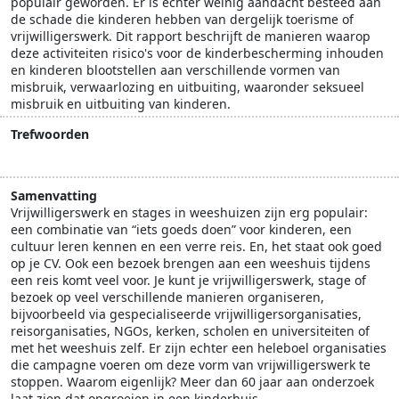
populair geworden. Er is echter weinig aandacht besteed aan
de schade die kinderen hebben van dergelijk toerisme of
vrijwilligerswerk. Dit rapport beschrijft de manieren waarop
deze activiteiten risico's voor de kinderbescherming inhouden
en kinderen blootstellen aan verschillende vormen van
misbruik, verwaarlozing en uitbuiting, waaronder seksueel
misbruik en uitbuiting van kinderen.
Trefwoorden
vrijwilligers
weeshuistoerisme
Samenvatting
Vrijwilligerswerk en stages in weeshuizen zijn erg populair:
een combinatie van “iets goeds doen” voor kinderen, een
cultuur leren kennen en een verre reis. En, het staat ook goed
op je CV. Ook een bezoek brengen aan een weeshuis tijdens
een reis komt veel voor. Je kunt je vrijwilligerswerk, stage of
bezoek op veel verschillende manieren organiseren,
bijvoorbeeld via gespecialiseerde vrijwilligersorganisaties,
reisorganisaties, NGOs, kerken, scholen en universiteiten of
met het weeshuis zelf. Er zijn echter een heleboel organisaties
die campagne voeren om deze vorm van vrijwilligerswerk te
stoppen. Waarom eigenlijk? Meer dan 60 jaar aan onderzoek
laat zien dat opgroeien in een kinderhuis