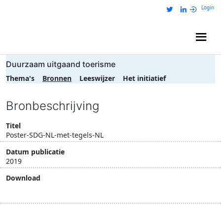
Login
Wij zijn NRIT
Duurzaam uitgaand toerisme
Thema's
Bronnen
Leeswijzer
Het initiatief
Bronbeschrijving
Titel
Poster-SDG-NL-met-tegels-NL
Datum publicatie
2019
Download
Download document