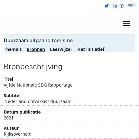
Login
Wij zijn NRIT
Duurzaam uitgaand toerisme
Thema's
Bronnen
Leeswijzer
Het initiatief
Bronbeschrijving
Titel
Vijfde Nationale SDG Rapportage
Subtitel
‘Nederland ontwikkelt duurzaam’
Datum publicatie
2021
Auteur
Rijksoverheid