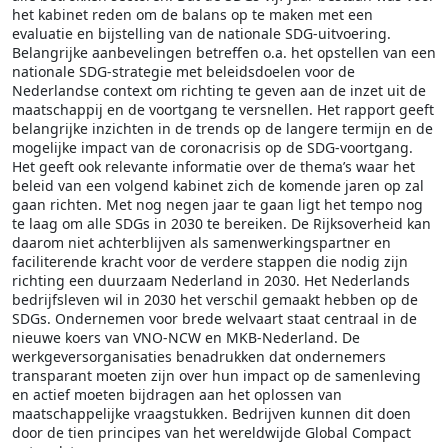
het kabinet reden om de balans op te maken met een
evaluatie en bijstelling van de nationale SDG-uitvoering.
Belangrijke aanbevelingen betreffen o.a. het opstellen van een
nationale SDG-strategie met beleidsdoelen voor de
Nederlandse context om richting te geven aan de inzet uit de
maatschappij en de voortgang te versnellen. Het rapport geeft
belangrijke inzichten in de trends op de langere termijn en de
mogelijke impact van de coronacrisis op de SDG-voortgang.
Het geeft ook relevante informatie over de thema’s waar het
beleid van een volgend kabinet zich de komende jaren op zal
gaan richten. Met nog negen jaar te gaan ligt het tempo nog
te laag om alle SDGs in 2030 te bereiken. De Rijksoverheid kan
daarom niet achterblijven als samenwerkingspartner en
faciliterende kracht voor de verdere stappen die nodig zijn
richting een duurzaam Nederland in 2030. Het Nederlands
bedrijfsleven wil in 2030 het verschil gemaakt hebben op de
SDGs. Ondernemen voor brede welvaart staat centraal in de
nieuwe koers van VNO-NCW en MKB-Nederland. De
werkgeversorganisaties benadrukken dat ondernemers
transparant moeten zijn over hun impact op de samenleving
en actief moeten bijdragen aan het oplossen van
maatschappelijke vraagstukken. Bedrijven kunnen dit doen
door de tien principes van het wereldwijde Global Compact