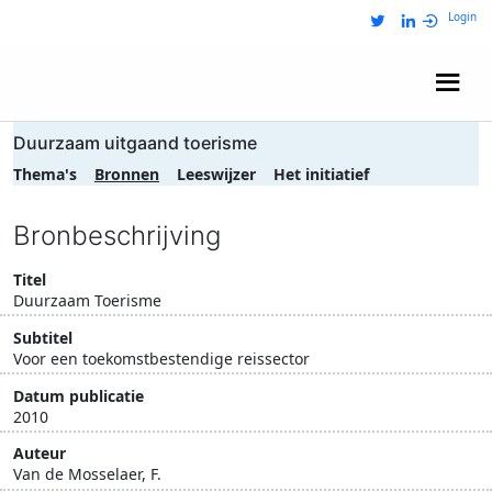
Login
Wij zijn NRIT
Duurzaam uitgaand toerisme
Thema's
Bronnen
Leeswijzer
Het initiatief
Bronbeschrijving
Titel
Duurzaam Toerisme
Subtitel
Voor een toekomstbestendige reissector
Datum publicatie
2010
Auteur
Van de Mosselaer, F.