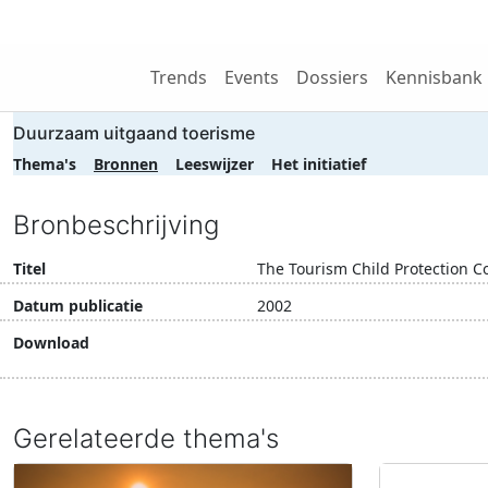
Wij zijn NRIT
Trends
Events
Dossiers
Kennisbank
Duurzaam uitgaand toerisme
Thema's
Bronnen
Leeswijzer
Het initiatief
Bronbeschrijving
Titel
The Tourism Child Protection 
Datum publicatie
2002
Download
Download document
Gerelateerde thema's