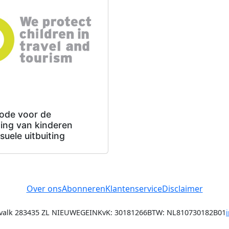
ode voor de
ing van kinderen
suele uitbuiting
Over ons
Abonneren
Klantenservice
Disclaimer
alk 28
3435 ZL NIEUWEGEIN
KvK: 30181266
BTW: NL810730182B01