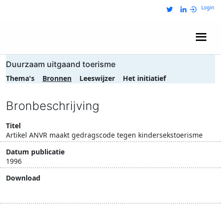
Login
Wij zijn NRIT
Duurzaam uitgaand toerisme
Thema's
Bronnen
Leeswijzer
Het initiatief
Bronbeschrijving
Titel
Artikel ANVR maakt gedragscode tegen kindersekstoerisme
Datum publicatie
1996
Download
Download document