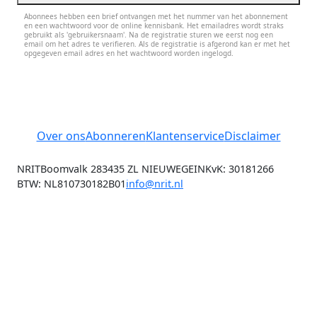
Abonnees hebben een brief ontvangen met het nummer van het abonnement
en een wachtwoord voor de online kennisbank. Het emailadres wordt straks
gebruikt als 'gebruikersnaam'. Na de registratie sturen we eerst nog een
email om het adres te verifieren. Als de registratie is afgerond kan er met het
opgegeven email adres en het wachtwoord worden ingelogd.
Over ons
Abonneren
Klantenservice
Disclaimer
NRIT
Boomvalk 28
3435 ZL NIEUWEGEIN
KvK: 30181266
BTW: NL810730182B01
info@nrit.nl