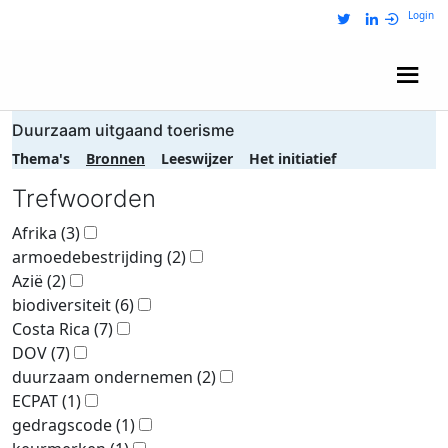
Login
Wij zijn NRIT
Duurzaam uitgaand toerisme
Thema's
Bronnen
Leeswijzer
Het initiatief
Trefwoorden
Afrika
(3)
armoedebestrijding
(2)
Azië
(2)
biodiversiteit
(6)
Costa Rica
(7)
DOV
(7)
duurzaam ondernemen
(2)
ECPAT
(1)
gedragscode
(1)