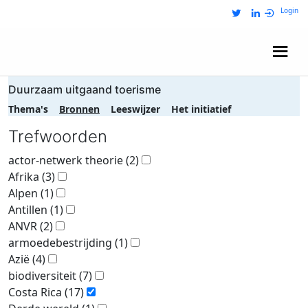
Login
Wij zijn NRIT
Duurzaam uitgaand toerisme
Thema's
Bronnen
Leeswijzer
Het initiatief
Trefwoorden
actor-netwerk theorie
(2)
Afrika
(3)
Alpen
(1)
Antillen
(1)
ANVR
(2)
armoedebestrijding
(1)
Azië
(4)
biodiversiteit
(7)
Costa Rica
(17)