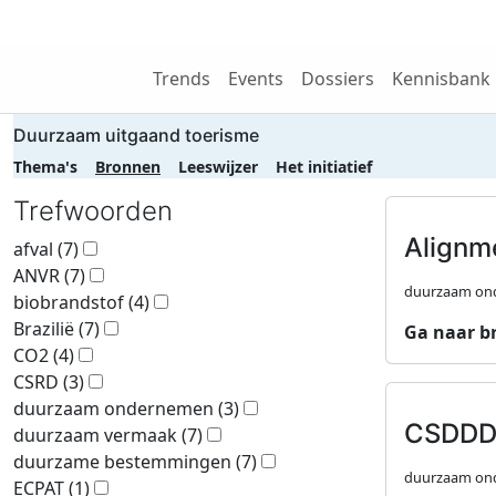
Wij zijn NRIT
Trends
Events
Dossiers
Kennisbank
Duurzaam uitgaand toerisme
Thema's
Bronnen
Leeswijzer
Het initiatief
Trefwoorden
Alignme
afval
(7)
ANVR
(7)
duurzaam ond
biobrandstof
(4)
Brazilië
(7)
Ga naar b
CO2
(4)
CSRD
(3)
duurzaam ondernemen
(3)
CSDDD 
duurzaam vermaak
(7)
duurzame bestemmingen
(7)
duurzaam ond
ECPAT
(1)