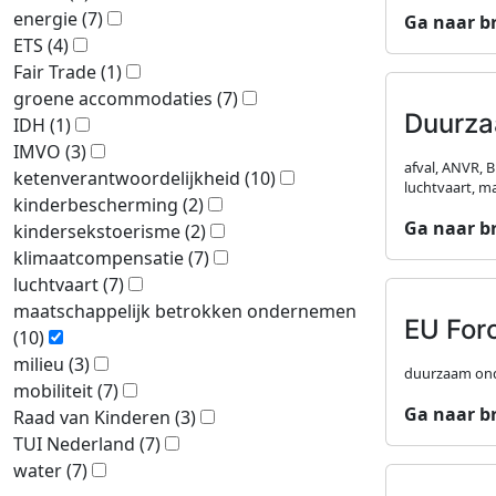
energie
(7)
Ga naar b
ETS
(4)
Fair Trade
(1)
groene accommodaties
(7)
Duurza
IDH
(1)
IMVO
(3)
afval, ANVR, 
ketenverantwoordelijkheid
(10)
luchtvaart, m
kinderbescherming
(2)
Ga naar b
kindersekstoerisme
(2)
klimaatcompensatie
(7)
luchtvaart
(7)
maatschappelijk betrokken ondernemen
EU For
(10)
milieu
(3)
duurzaam ond
mobiliteit
(7)
Ga naar b
Raad van Kinderen
(3)
TUI Nederland
(7)
water
(7)