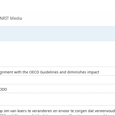
 NRIT Media
gnment with the OECD Guidelines and diminishes impact
SDDD
en
IMVO
ketenverantwoordelijkheid
maatschappelijk b
 om van koers te veranderen en ervoor te zorgen dat vereenvoudi