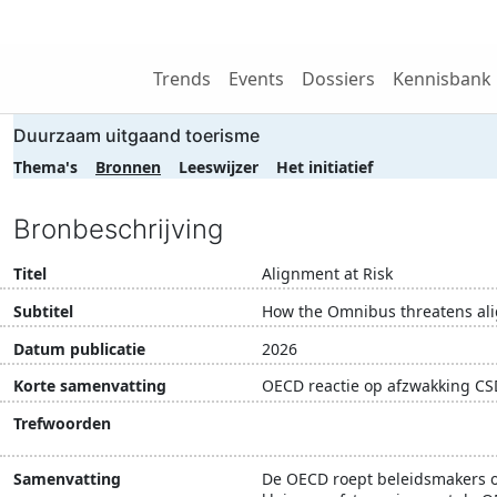
Wij zijn NRIT
Trends
Events
Dossiers
Kennisbank
Duurzaam uitgaand toerisme
Thema's
Bronnen
Leeswijzer
Het initiatief
Bronbeschrijving
Titel
Alignment at Risk
Subtitel
How the Omnibus threatens ali
Datum publicatie
2026
Korte samenvatting
OECD reactie op afzwakking C
Trefwoorden
CSRD
duurzaam ondernem
Samenvatting
De OECD roept beleidsmakers op