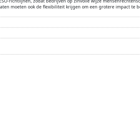
ESO-richtlijnen, zodat bedrijven op zinvolle wijze mensenrechte
ten moeten ook de flexibiliteit krijgen om een ​​grotere impact te