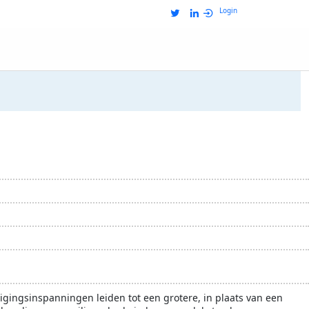
Login
etrokken ondernemen
milieu
gingsinspanningen leiden tot een grotere, in plaats van een