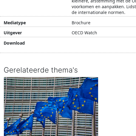
kleinere, afstemming met de O
voorkomen en aanpakken. Lidsta
de internationale normen.
Mediatype
Brochure
Uitgever
OECD Watch
Download
Download document
Gerelateerde thema's