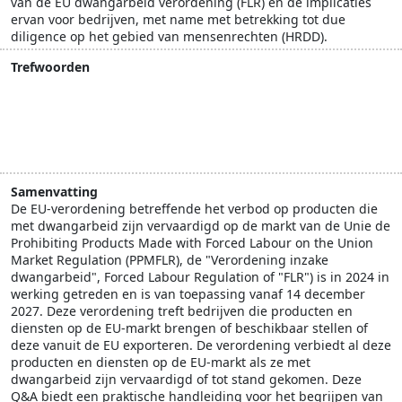
van de EU dwangarbeid verordening (FLR) en de implicaties
ervan voor bedrijven, met name met betrekking tot due
diligence op het gebied van mensenrechten (HRDD).
Trefwoorden
CSRD
duurzaam ondernemen
IMVO
ketenverantwoordelijkheid
maatschappelijk betrokken ondernemen
milieu
Samenvatting
De EU-verordening betreffende het verbod op producten die
met dwangarbeid zijn vervaardigd op de markt van de Unie de
Prohibiting Products Made with Forced Labour on the Union
Market Regulation (PPMFLR), de "Verordening inzake
dwangarbeid", Forced Labour Regulation of "FLR") is in 2024 in
werking getreden en is van toepassing vanaf 14 december
2027. Deze verordening treft bedrijven die producten en
diensten op de EU-markt brengen of beschikbaar stellen of
deze vanuit de EU exporteren. De verordening verbiedt al deze
producten en diensten op de EU-markt als ze met
dwangarbeid zijn vervaardigd of tot stand gekomen. Deze
Q&A biedt een praktische handleiding voor het begrijpen van