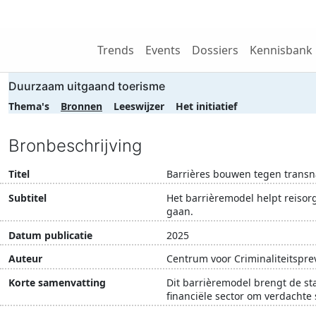
Wij zijn NRIT
Trends
Events
Dossiers
Kennisbank
Duurzaam uitgaand toerisme
Thema's
Bronnen
Leeswijzer
Het initiatief
Bronbeschrijving
Titel
Barrières bouwen tegen transn
Subtitel
Het barrièremodel helpt reisor
gaan.
Datum publicatie
2025
Auteur
Centrum voor Criminaliteitsprev
Korte samenvatting
Dit barrièremodel brengt de st
financiële sector om verdachte