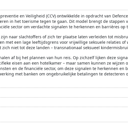
justitie
kinderbescherming
mensenrechten
onderzoe
spreventie en Veiligheid (CCV) ontwikkelde in opdracht van Defen
eren in het toerisme tegen te gaan. Dit model brengt de stappen va
ciële sector om verdachte signalen te herkennen en barrières op 
jn naar slachtoffers of zich ter plaatse laten verleiden tot misb
en met een lage leeftijdsgrens voor vrijwillige seksuele relaties 
zich niet tot deze landen – transnationaal seksueel kindermisbruik
alen af bij het plannen van hun reis. Op zichzelf lijken deze sign
ifieke eisen aan een hotelkamer – maar samen kunnen ze wijzen op
ensten en de financiële sector, om deze signalen te herkennen en 
rking met banken om ongebruikelijke betalingen te detecteren of 