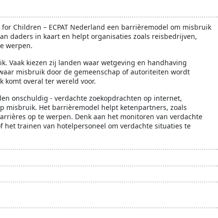
k
seksuele uitbuiting
Tourism Child Protection Code
ce for Children – ECPAT Nederland een barrièremodel om misbruik
n daders in kaart en helpt organisaties zoals reisbedrijven,
te werpen.
ruik. Vaak kiezen zij landen waar wetgeving en handhaving
of waar misbruik door de gemeenschap of autoriteiten wordt
 komt overal ter wereld voor.
alen onschuldig - verdachte zoekopdrachten op internet,
 misbruik. Het barrièremodel helpt ketenpartners, zoals
barrières op te werpen. Denk aan het monitoren van verdachte
het trainen van hotelpersoneel om verdachte situaties te