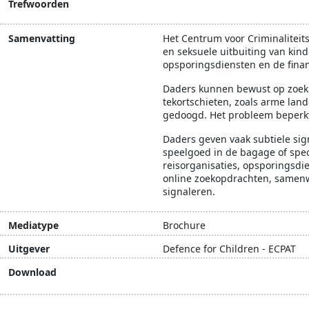
Trefwoorden
armoedebestrijding
ECPAT
Samenvatting
Het Centrum voor Criminaliteit
en seksuele uitbuiting van kind
opsporingsdiensten en de finan
Daders kunnen bewust op zoek zi
tekortschieten, zoals arme land
gedoogd. Het probleem beperkt 
Daders geven vaak subtiele sign
speelgoed in de bagage of spec
reisorganisaties, opsporingsdi
online zoekopdrachten, samenwe
signaleren.
Mediatype
Brochure
Uitgever
Defence for Children - ECPAT
Download
Download document